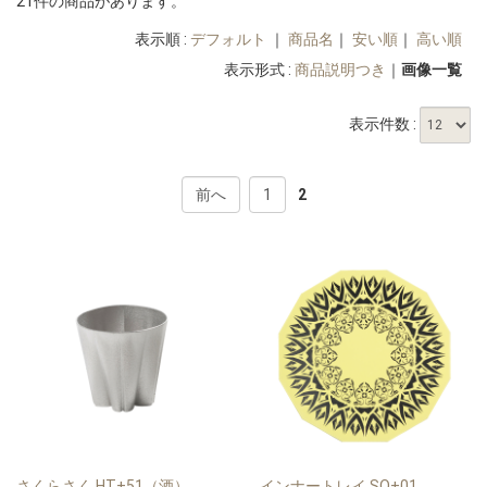
21件の商品があります。
表示順 :
デフォルト
｜
商品名
｜
安い順
｜
高い順
表示形式 :
商品説明つき
｜
画像一覧
表示件数 :
前へ
1
2
さくらさく HT+51（酒）
インナートレイ SO+01