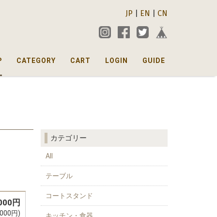
JP
|
EN
|
CN
P
CATEGORY
CART
LOGIN
GUIDE
カテゴリー
All
テーブル
コートスタンド
,000円
000円)
キッチン・食器