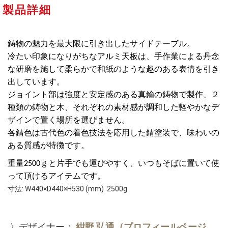
製品詳細
鋳物の魅力を最大限に引き出したサイドテーブル。
冷たい印象になりがちなアルミ天板は、手作業による丹念
な研磨を施して柔らかで和紙のような趣のある表情を引き
出しています。
ジョイント部は強度と安定感のある真鍮の鋳物で製作、２
種類の鋳物と木、それぞれの素材感が調和した軽やかなデ
ザインで置く場所を選びません。
各錆色は古代色の着色技法を応用した錆塗装で、味わいの
ある質感が特徴です。
重量
2500
ｇと片手でも運びやすく、いつもそばに置いて使
って頂けるアイテムです。
寸法: W440×D440×H530 (mm) 2500g
〉デザイナー：
紺野 弘通（プロフィールページ