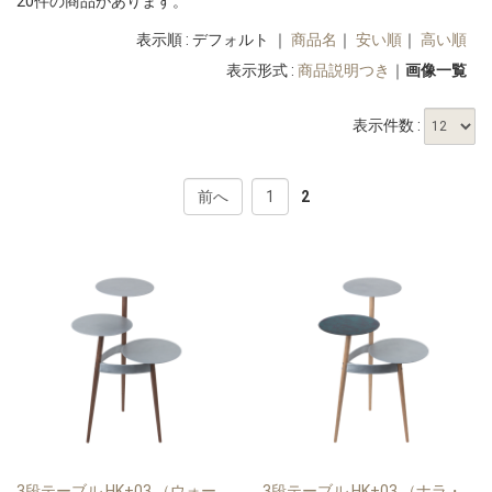
20件の商品があります。
表示順 : デフォルト ｜
商品名
｜
安い順
｜
高い順
表示形式 :
商品説明つき
｜
画像一覧
表示件数 :
前へ
1
2
3段テーブル HK+03 （ウォー
3段テーブル HK+03 （ナラ・