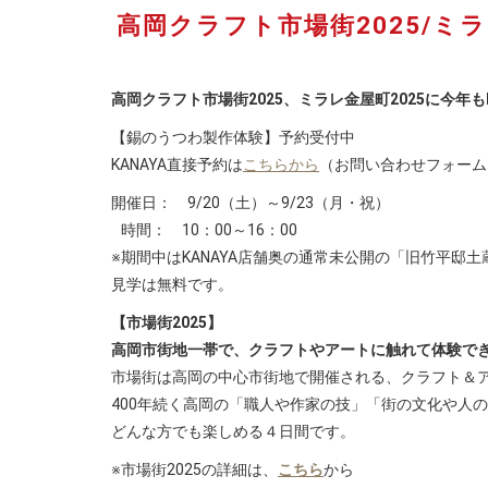
高岡クラフト市場街2025/ミ
高岡クラフト市場街2025、ミラレ金屋町2025に今年も
【錫のうつわ製作体験】予約受付中
KANAYA直接予約は
こちらから
（お問い合わせフォーム
開催日： 9/20（土）～9/23（月・祝）
時間： 10：00～16：00
※期間中はKANAYA店舗奥の通常未公開の「旧竹平邸
見学は無料です。
【市場街2025】
高岡市街地一帯で、クラフトやアートに触れて体験で
市場街は高岡の中心市街地で開催される、クラフト＆
400年続く高岡の「職人や作家の技」「街の文化や人
どんな方でも楽しめる４日間です。
※市場街2025の詳細は、
こちら
から