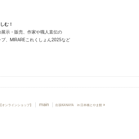
楽しむ！
の展示・販売、作家や職人直伝の
MIRAREこれくしょん2025など
main
»
【オンラインショップ】
出張KANAYA in 日本橋とやま館