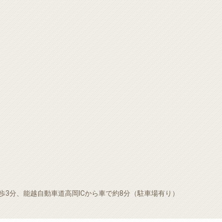
3分、能越自動車道高岡ICから車で約8分（駐車場有り）