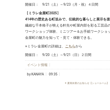
開催日： 9/21（土）～9/23（月・祝）４日間
【
ミラレ金屋町2025
】
414年の歴史ある町並みで、伝統的な暮らしと展示を
繊細な千本格子が映える軒先や町屋内部を彩る工芸品
ワークショップ体験、ミニツアー＆お手紙ワークショップ、
金屋町の魅力を知って・見て・体験できる。
※ミラレ金屋町の詳細は、
こちら
から
開催日： 9/20（土）～9/21（日）２日間
イベント情報
by
KANAYA
09:35
«
夏期休業のお知らせ【ショールーム】